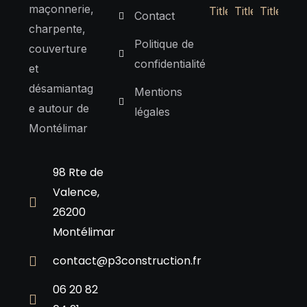
maçonnerie,
Contact
charpente,
Politique de
couverture
confidentialité
et
désamiantag
Mentions
e autour de
légales
Montélimar
98 Rte de
Valence,
26200
Montélimar
contact@p3construction.fr
06 20 82